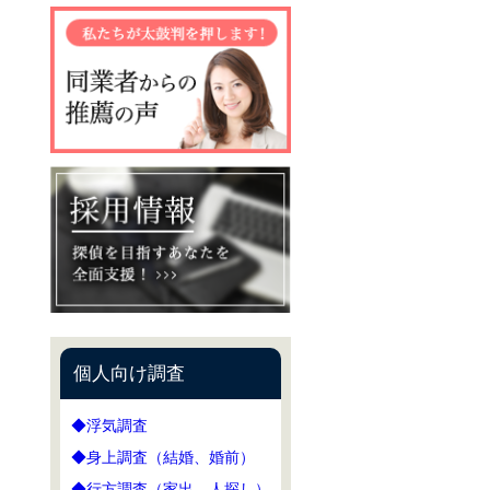
個人向け調査
◆浮気調査
◆身上調査（結婚、婚前）
◆行方調査（家出、人探し）