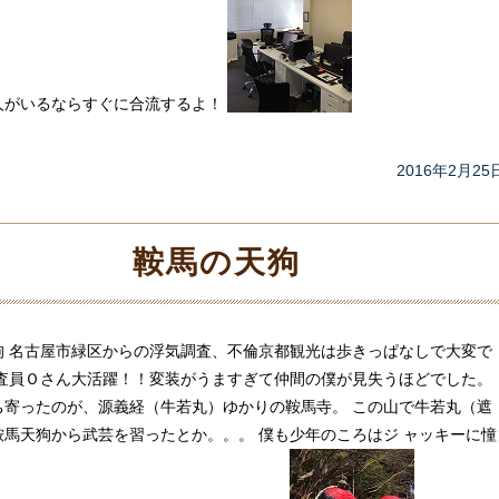
人がいるならすぐに合流するよ！
2016年2月25
鞍馬の天狗
狗 名古屋市緑区からの浮気調査、不倫京都観光は歩きっぱなしで大変で
調査員Ｏさん大活躍！！変装がうますぎて仲間の僕が見失うほどでした。
ち寄ったのが、源義経（牛若丸）ゆかりの鞍馬寺。 この山で牛若丸（遮
鞍馬天狗から武芸を習ったとか。。。 僕も少年のころはジ ャッキーに憧