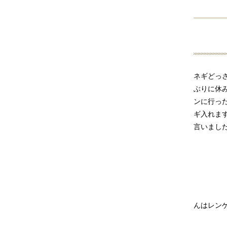
ネギどっ
ぶりに休
ンに行っ
ギ入れま
言いまし
んはレン