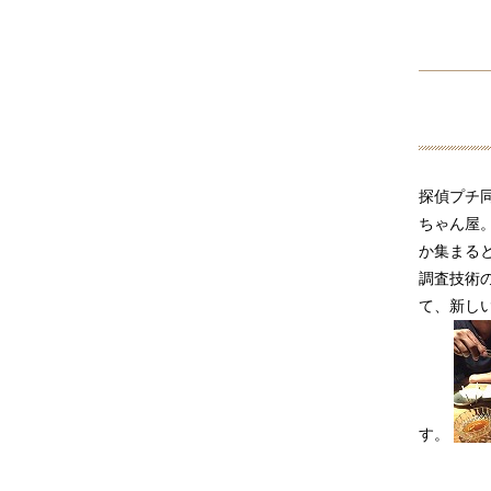
探偵プチ
ちゃん屋
か集まる
調査技術
て、新し
す。