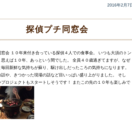
2016年2月7
探偵プチ同窓会
同窓会 １０年来付き合っている探偵４人での食事会。 いつも大須のトン
。思えば１０年、あっという間でした。 全員４０歳過ぎてますが、なぜ
と毎回新鮮な気持ちが蘇り、駆け出しだったころの気持ちになります。
の話や、きつかった現場の話など目いっぱい盛り上がりました。 そし
いプロジェクトもスタートしそうです！ またこの先の１０年も楽しみで