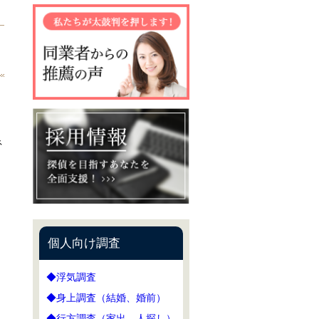
ネ
個人向け調査
◆浮気調査
◆身上調査（結婚、婚前）
◆行方調査（家出、人探し）