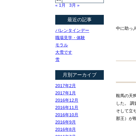
« 1月
3月 »
最近の記事
中に助っ
バレンタインデー
職場見学・体験
モラル
大雪です
雪
月別アーカイブ
2017年2月
2017年1月
鞍馬の天
2016年12月
した。 
2016年11月
そして立
2016年10月
那王）が
2016年9月
2016年8月