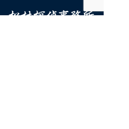
名古屋市中区栄3丁目35-47 サン栄3丁目ビル 3F
アクセスに便利な矢場町駅 徒歩約10分
【探偵業届出書】標識はこちら＞＞
Copyright © 2015 MATSUMURA DETECTIVE OFFICE.