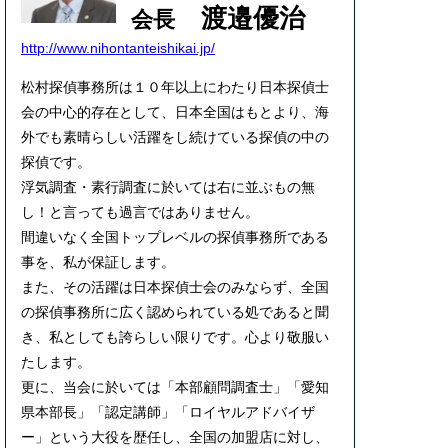
渡邉優治
会長
http://www.nihontanteishikai.jp/
松村探偵事務所は１０年以上にわたり日本探偵士
会の中心的存在として、日本全国はもとより、海
外でも素晴らしい活躍をし続けている探偵の中の
探偵です。
浮気調査・素行調査に於いては右に並ぶもの無
し！と言っても過言ではありません。
間違いなく全国トップレベルの探偵事務所である
事を、私が保証します。
また、その活躍は日本探偵士会のみならず、全国
の探偵事務所に広く認められている処であると聞
き、私としても誇らしい限りです。心より敬服い
たします。
更に、当会に於いては「本部顧問調査士」「愛知
県本部長」「認定講師」「ロイヤルアドバイザ
ー」という大役を歴任し、全国の加盟店に対し、