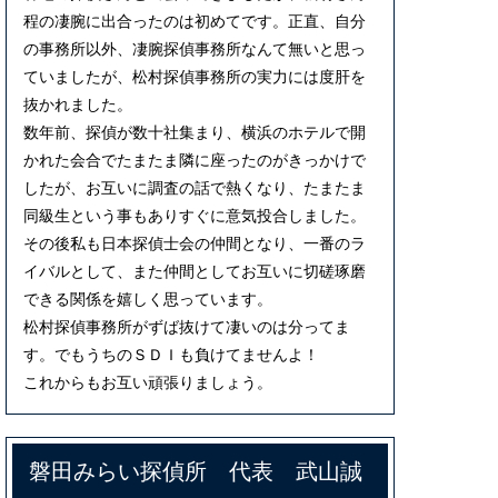
程の凄腕に出合ったのは初めてです。正直、自分
の事務所以外、凄腕探偵事務所なんて無いと思っ
ていましたが、松村探偵事務所の実力には度肝を
抜かれました。
数年前、探偵が数十社集まり、横浜のホテルで開
かれた会合でたまたま隣に座ったのがきっかけで
したが、お互いに調査の話で熱くなり、たまたま
同級生という事もありすぐに意気投合しました。
その後私も日本探偵士会の仲間となり、一番のラ
イバルとして、また仲間としてお互いに切磋琢磨
できる関係を嬉しく思っています。
松村探偵事務所がずば抜けて凄いのは分ってま
す。でもうちのＳＤＩも負けてませんよ！
これからもお互い頑張りましょう。
磐田みらい探偵所 代表 武山誠